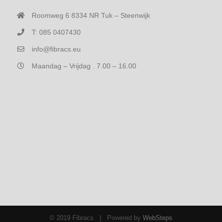
Roomweg 6 8334 NR Tuk – Steenwijk
T: 085 0407430
info@fibracs.eu
Maandag – Vrijdag . 7.00 – 16.00
© 2019 Fibracs | Powered by
WebSteps