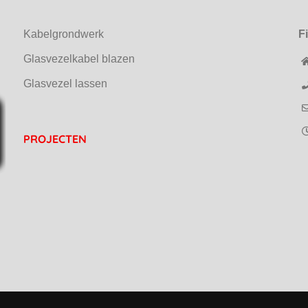
Kabelgrondwerk
F
Glasvezelkabel blazen
Glasvezel lassen
PROJECTEN