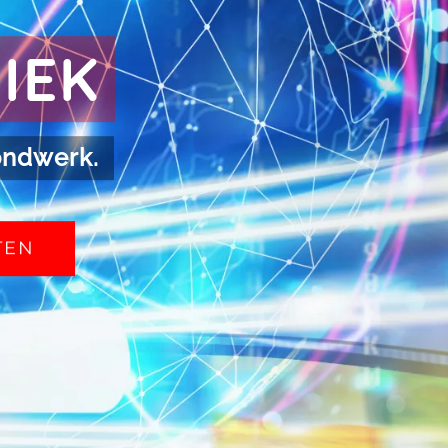
IEK
rondwerk.
TEN