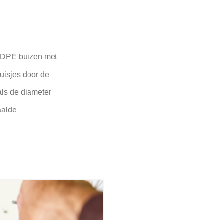
e HDPE buizen met
uisjes door de
ls de diameter
aalde