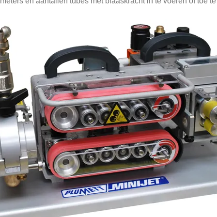
meters en aantallen tubes met blaaskracht in te voeren of toe t