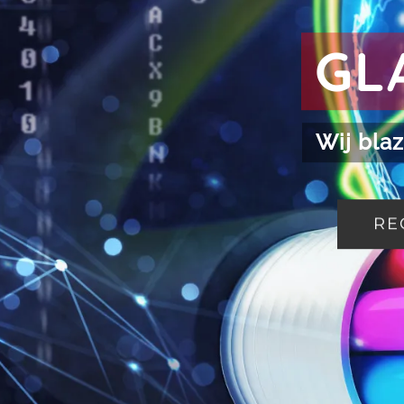
GL
Wij blaz
RE