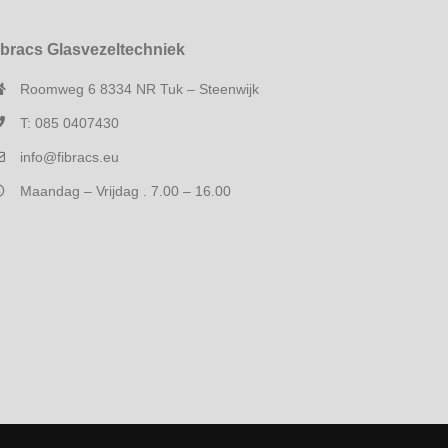
ibracs Glasvezeltechniek
Roomweg 6 8334 NR Tuk – Steenwijk
T: 085 0407430
info@fibracs.eu
Maandag – Vrijdag . 7.00 – 16.00