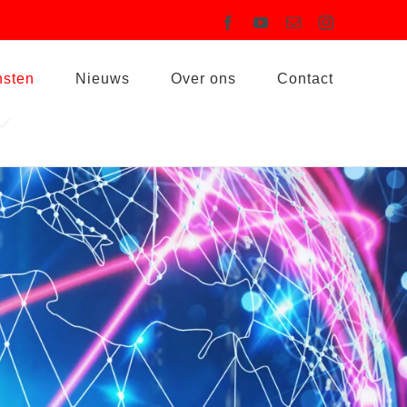
Facebook
YouTube
Email
Instagram
nsten
Nieuws
Over ons
Contact