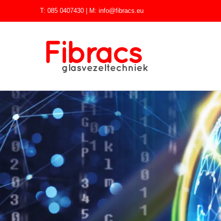
Skip
T: 085 0407430
| M:
info@fibracs.eu
to
content